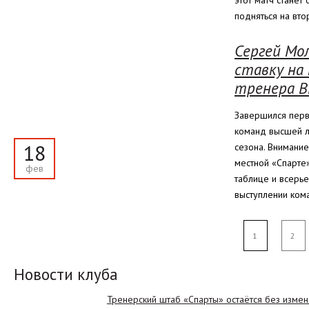
этот матч стане
подняться на вто
Сергей Мол
ставку на 
тренера В
Завершился перв
команд высшей ли
18
сезона. Внимани
местной «Спарте»
фев
таблице и всерье
выступлении ком
1
2
Новости клуба
Тренерский штаб «Спарты» остаётся без изме