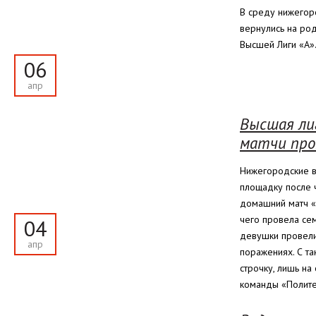
В среду нижегор
вернулись на ро
Высшей Лиги «А»
06
апр
Высшая лиг
матчи про
Нижегородские в
площадку после 
домашний матч «
чего провела сем
04
девушки провели
апр
поражениях. С т
строчку, лишь на
команды «Полите