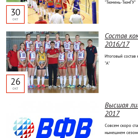
"Тюмень-ТюмГУ"
30
окт
Состав ко
2016/17
Итоговый состав
"А"
26
окт
Высшая лиг
2017
Совсем скоро ста
нынешнем сезоне