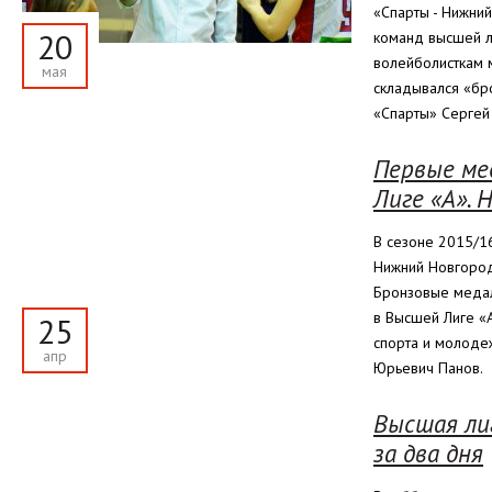
«Спарты - Нижни
20
команд высшей л
волейболисткам 
мая
складывался «бр
«Спарты» Сергей
Первые ме
Лиге «А». 
В сезоне 2015/1
Нижний Новгород
Бронзовые медал
в Высшей Лиге «
25
спорта и молоде
апр
Юрьевич Панов.
Высшая лиг
за два дня