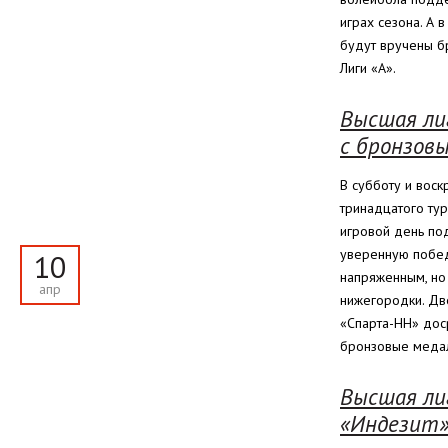
играх сезона. А 
будут вручены б
Лиги «А».
Высшая лиг
с бронзов
В субботу и вос
тринадцатого тур
игровой день п
уверенную побед
10
напряженным, но
апр
нижегородки. Дв
«Спарта-НН» дос
бронзовые медал
Высшая лиг
«Индезит»