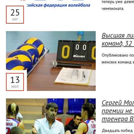
теперь уже девят
чемпионата.
25
окт
Высшая лиг
команд, 32
Опубликовано по
женских команд 
13
июл
Сергей Мо
премии не
тренера В
Двадцать побед и