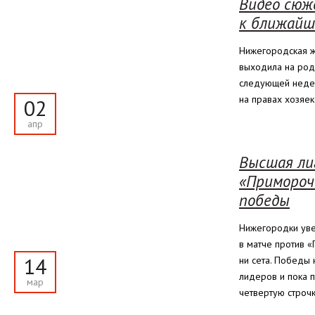
Видео сюж
к ближайш
Нижегородская ж
выходила на род
следующей недел
на правах хозяек
02
апр
Высшая лиг
«Примороч
победы
Нижегородки уве
в матче против 
14
ни сета. Победы 
лидеров и пока 
мар
четвертую строчк