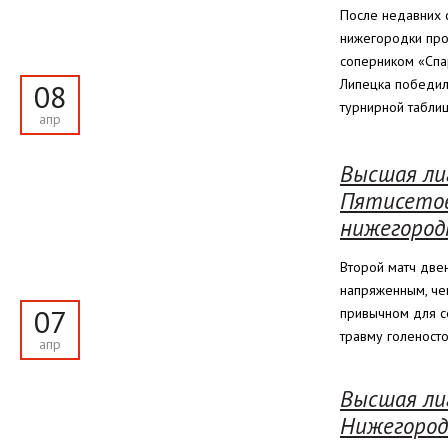
После недавних 
нижегородки пр
соперником «Спа
Липецка победила
08
турнирной табли
апр
Высшая лиг
Пятисетов
нижегород
Второй матч две
напряженным, чем
07
привычном для с
травму голеност
апр
Высшая лиг
Нижегород