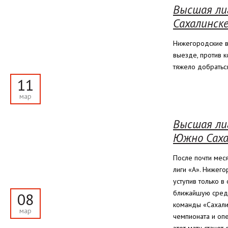
Высшая лиг
Сахалинске
Нижегородские в
выезде, против к
тяжело добратьс
11
мар
Высшая лиг
Южно Саха
После почти мес
лиги «А». Нижег
уступив только в
ближайшую среду
08
команды «Сахали
мар
чемпионата и оп