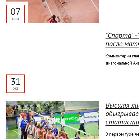
07
ноя
"Спарта" -
после мат
Комментарии гла
диагональной Ан
31
окт
Высшая лиг
обыгрывае
статисти
В первом туре ч