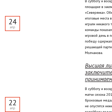
В субботу и вос
площадке в закл
«Северянка». Об
итоговые места 
24
играли никакого 
апр
команды показали
игровой день в 
победу одержали
решающей партии
Молчанова.
Высшая лиг
заключите
принимаем
В субботу и вос
матчи сезона 20
22
бронзовые медал
не опустятся ниж
апр
волейбола подде