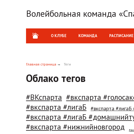
Волейбольная команда «Сп
О КЛУБЕ
КОМАНДА
РАСПИСАНИЕ
Главная страница
Теги
Облако тегов
#ВКспарта
#вкспарта #голоса
#вкспарта #лигаБ
#вкспарта #лигаБ
#вкспарта #лигаБ #домашнийт
#вкспарта #нижнийновгород
#вк