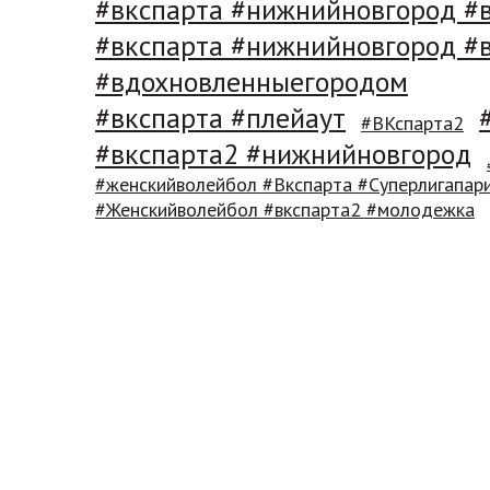
#вкспарта #нижнийновгород #
#вкспарта #нижнийновгород #
#вдохновленныегородом
#вкспарта #плейаут
#ВКспарта2
#вкспарта2 #нижнийновгород
#женскийволейбол #Вкспарта #Суперлигапар
#Женскийволейбол #вкспарта2 #молодежка