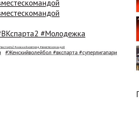
вместескомандой
вместескомандой
#ВКспарта2 #Молодежка
#вкспарта2 #нижнийновгород #вместескомандой
и
#Женскийволейбол #вкспарта #суперлигапари