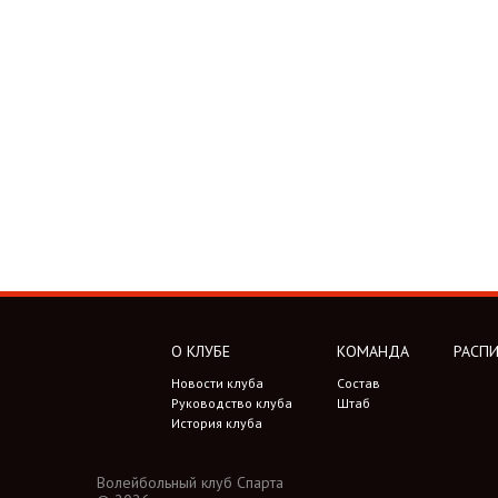
О КЛУБЕ
КОМАНДА
РАСПИ
Новости клуба
Состав
Руководство клуба
Штаб
История клуба
Волейбольный клуб Спарта