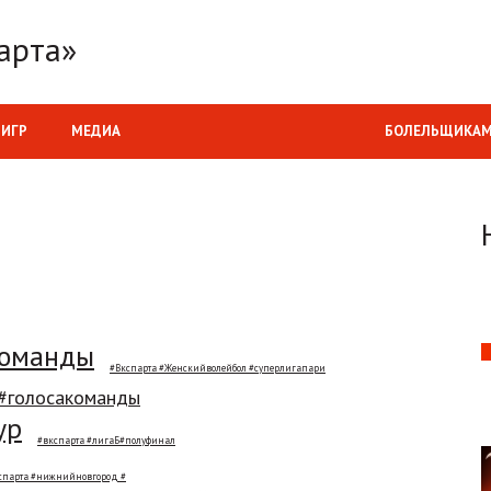
арта»
 ИГР
МЕДИА
БОЛЕЛЬЩИКА
команды
#Вкспарта #Женскийволейбол #суперлигапари
 #голосакоманды
ур
#вкспарта #лигаБ#полуфинал
спарта #нижнийновгород #