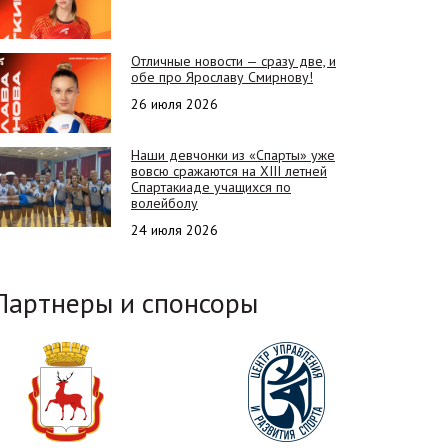
Отличные новости — сразу две, и
обе про Ярославу Смирнову!
26 июля 2026
Наши девчонки из «Спарты» уже
вовсю сражаются на XIII летней
Спартакиаде учащихся по
волейболу
24 июля 2026
Партнеры и спонсоры