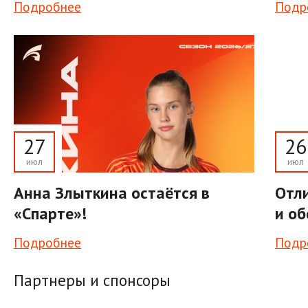
Подробнее
Подр
27
26
июл
июл
Анна Злыткина остаётся в
Отли
«Спарте»!
и об
Подробнее
Подр
Партнеры и спонсоры