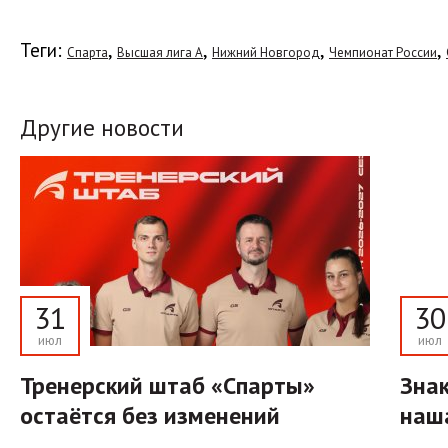
Теги:
,
,
,
,
Спарта
Высшая лига А
Нижний Новгород
Чемпионат России
Другие новости
31
30
июл
июл
Тренерский штаб «Спарты»
Знак
остаётся без изменений
наш