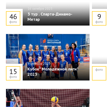
16 октября 2023
3 тур . Спарта-Динамо-
46
9
Метар
фото
фото
9 октября 2023
Кубок" Молодежной лиги"
15
фото
2023
фото