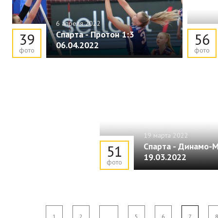
6 апреля 2022
Спарта - Протон 1:3
39
56
06.04.2022
фото
фото
19 марта 2022
Спарта - Динамо-М
51
19.03.2022
фото
1
2
...
5
6
7