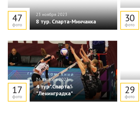
47
23 ноября 2023
30
8 тур. Спарта-Минчанка
фото
фото
26 октября 2023
4 тур".Спарта"-
17
29
"Ленинградка"
фото
фото