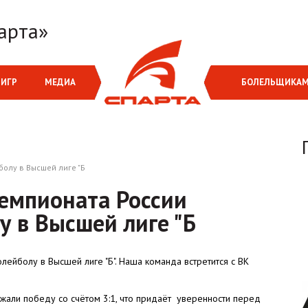
арта»
 ИГР
МЕДИА
БОЛЕЛЬЩИКА
болу в Высшей лиге "Б
чемпионата России
у в Высшей лиге "Б
олейболу в Высшей лиге "Б". Наша команда встретится с ВК
жали победу со счётом 3:1, что придаёт уверенности перед