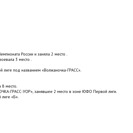
Чемпионата России и заняла 2 место .
авоевала 3 место .
вой лиге под названием «Волжаночка-ГРАСС».
а 8 место.
ОЧКА-ГРАСС-УОР», занявшее 2 место в зоне ЮФО Первой лиги.
 лиге «Б».