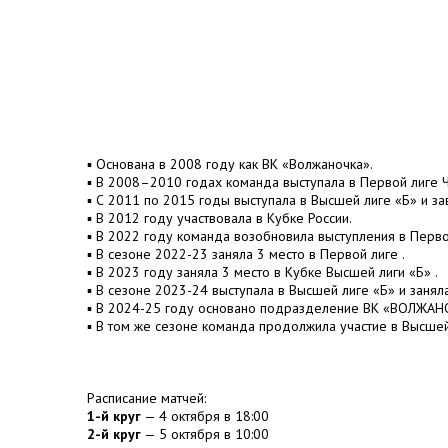
▪️ Основана в 2008 году как ВК «Волжаночка».
▪️ В 2008–2010 годах команда выступала в Первой лиге 
▪️ С 2011 по 2015 годы выступала в Высшей лиге «Б» и з
▪️ В 2012 году участвовала в Кубке России.
▪️ В 2022 году команда возобновила выступления в Пер
▪️ В сезоне 2022-23 заняла 3 место в Первой лиге .
▪️ В 2023 году заняла 3 место в Кубке Высшей лиги «Б» .
▪️ В сезоне 2023-24 выступала в Высшей лиге «Б» и занял
▪️ В 2024-25 году основано подразделение ВК «ВОЛЖАН
▪️ В том же сезоне команда продолжила участие в Высшей
Расписание матчей:
1-й круг
— 4 октября в 18:00
2-й круг
— 5 октября в 10:00