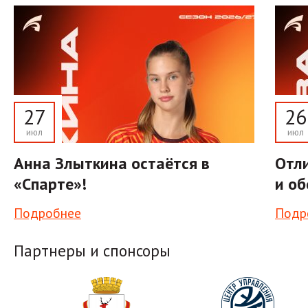
27
26
июл
июл
Анна Злыткина остаётся в
Отли
«Спарте»!
и об
Подробнее
Подр
Партнеры и спонсоры