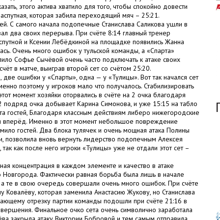
азать, этого актива хватило для того, чтобы спокойно довести
аспутная, которая забила переходящий мяч – 25:21.
ей. С самого начала подопечные Станислава Саликова ушли в
ал два своих перерыва. При счёте 8:14 главный тренер
спутной и Ксении Лебёдкиной на площадке появились Жанна
ась. Очень много ошибок у тульской команды, а «Спарта»
лило Софье Сычёвой очень часто подключать к атаке своих
счёт в матче, выиграв второй сет со счётом 25:20.
 две ошибки у «Спарты», одна — у «Тулицы». Вот так начался сет
енно поэтому у игроков мало что получалось. Стабилизировать
тот момент хозяйки оторвались в счёте на 2 очка благодаря
 2 подряд очка добывает Карина Симонова, и уже 15:15 на табло
ита гостей, Благодаря классным действиям либеро нижегородские
ти вперёд. Именно в этот момент небольшое повреждение
мило гостей. Два блока тулячек и очень мощная атака Полины
и, позволила вновь вернуть лидерство подопечным Алексея
 так как после него игроки «Тулицы» уже не отдали этот сет –
ная концентрация в каждом элементе и качество в атаке
о Новгорода. Фактически равная борьба была лишь в начале
к, а те в свою очередь совершали очень много ошибок. При счёте
у Ковалёву, которая заменила Анастасию Жукову, но Станислава
шающему отрезку партии команды подошли при счёте 21:16 в
завершения. Финальное очко сета очень символично заработала
чёва закрыла атаку Виктории Бобровой и тем самым отправила