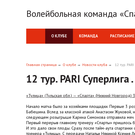
Волейбольная команда «Сп
О КЛУБЕ
КОМАНДА
РАСПИСАНИЕ
Главная страница
О клубе
Новости клуба
12 тур. PARI
12 тур. PARI Суперлига .
«Тулица» (Тульская обл.) — «Спарта» (Нижний Новгород) 3:2 
Начало матча было за хозяйками площадки. Первые 3 ро
Бабешина. Вслед за классной атакой Анастасии Жуковой, 
следующем розыгрыше Карина Симонова отправила мяч 
Первый перерыв главному тренеру «Спарты» пришлось бра
И это дало свои плоды. Сразу после тайм-аута спартанки
тренера «Тулицы». С передачи Натальи Някиной Ксения 