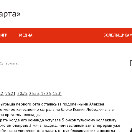
арта»
 ИГР
МЕДИА
БОЛЕЛЬЩИКА
 Суперлига .
(25:21, 20:25, 25:23, 17:25, 15:3)
зыгрыша первого сета остались за подопечными Алексея
не менее качественно сыграла на блоке Ксения Лебёдкина, а в
за пределы площадки.
ть, когда его команда уступала 5 очков тульскому коллективу.
 смогли отыграть 3 мяча подряд, чем заставили взять перерыв уже
Лебёдкина уверенно отыгралась от рук блокирующих и помогла