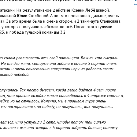
таками. На результативное действие Ксении Лебёдкиной,
ональной Юлии Столбовой. А вот что произошло дальше, очень
». За это время была и смена сторон, и 2 тайм-аута Станислава
, у которых получалось абсолютно всё. После этого тулячки
:3, и победа тульской команды 3:2
о силам реализовать весь свой потенциал. Важно, что сыграли
. Но те два мяча, которые она забила в начале 5 партии очень
ержали и очень качественно завершили игру на радость своим
важной победой.
лучилось. Так часто бывает, когда легко даётся 4 сет, после
том, что просто хозяйки много наошибались в 4 отрезке матча и,
йке, но не случилось. Конечно, мы в прошлом туре очень
 мы настраивались на победу, но получилось, как получилось.
деяться, что уступили 2 сета, чтобы потом так сильно
нь хочется все эти эмоции с 5 партии забрать дальше, потому