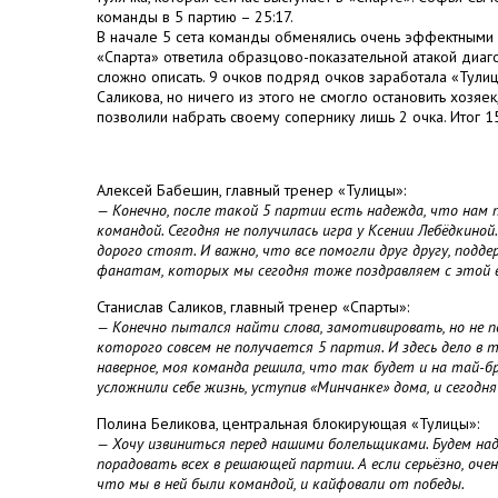
команды в 5 партию – 25:17.
В начале 5 сета команды обменялись очень эффектными а
«Спарта» ответила образцово-показательной атакой диаг
сложно описать. 9 очков подряд очков заработала «Тулица
Саликова, но ничего из этого не смогло остановить хозяек
позволили набрать своему сопернику лишь 2 очка. Итог 15
Алексей Бабешин, главный тренер «Тулицы»:
— Конечно, после такой 5 партии есть надежда, что нам п
командой. Сегодня не получилась игра у Ксении Лебёдкиной
дорого стоят. И важно, что все помогли друг другу, подд
фанатам, которых мы сегодня тоже поздравляем с этой 
Станислав Саликов, главный тренер «Спарты»:
— Конечно пытался найти слова, замотивировать, но не по
которого совсем не получается 5 партия. И здесь дело в 
наверное, моя команда решила, что так будет и на тай-бре
усложнили себе жизнь, уступив «Минчанке» дома, и сегодня
Полина Беликова, центральная блокирующая «Тулицы»:
— Хочу извиниться перед нашими болельщиками. Будем на
порадовать всех в решающей партии. А если серьёзно, оче
что мы в ней были командой, и кайфовали от победы.