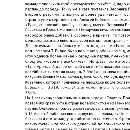
команде увеличить своё преимущество в счёте. И, надо ск
партию до победы. Точку же в сете поставила Вероника Р
Второй отрезок матча получился более удачным для гост
отрыв, и уже к середине сета Алексей Бабешин использов
«Тулицы» произвёл двойную замену, вместо Вероники Ра
Синкевич и Есения Мишагина. Но картина игры не изменил
наоборот очень добавила, особенно в приёме, что позво
центральных, и это явно дало свои плоды. Гости сравняли 
Два результативных блока у «Спарты», один — у «Тулицы»,
под номером 3. Видно было волнение у обеих команд, им
игру удалось более-менее к середине партии. Именно в э
блоку Беликовой и атаке Синкевич. Но сразу после этого
«Тула-Арены». А далее во всей красе себя показала защ
волейболистки смогли выиграть 2 брейковых мяча и вый
получила Ксения Меньшикова и, возможно, это чуть надло
Ковалёвой, которая появилась на площадке после болезн
Бабешина – 20:19. Пожалуй, этот момент и стал ключевым,
25:23.
На 4 сет очень заряженными вышли игроки «Спарты». Пол
позволило сразу уйти в отрыв волейболисткам из Нижнег
партии. Ольховская раз за разом закрывала атаки туляче
9:13 Алексей Бабешин вновь выпустил на площадку Полин
Саликова и его команду это абсолютно не смутило. К ре
пользу гостей, и те спокойно довели её до логического 
тулячка, которая сейчас выступает в «Спарте». Софья Сы