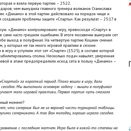
которая и взяла первую партию – 25:22.
ударов, чем вынудила главного тренера волжанок Станислава
ьям. «Динамо» в этой партии действовало на порядок чище и
м создавали проблемы защите «Спарты». Как результат – 25:17 в
рую. «Динамо» контролировало игру, превосходя «Спарту» в
е сами часто грешили ошибками. В итоге москвички выиграли сет
себе выход в полуфинал. На четвертую партию Кошкин сменил
м, у которых не так много игровой практики в сезоне.
игру и уступили этот сет «Спарте» (15:25), в составе которой
еабилитировались сполна. Несколько подач навылет, уверенная
ьевой в атаке предопределили исход сета в пользу «Динамо» –
«Спартой» за короткий период. Плохо вошли в игру, дали
 сегодня. Мы выполнили основную задачу – вышли в полуфинал
олучают мало игровой практики. Первая партия чуть смазала
анный момент?
ет, что соперник был не из верхней части турнирной таблицы.
угими соперниками. А так Ван молодец, хорошо играла сегодня.
 сравнению с последним матчем. Игра была в какой-то степени на