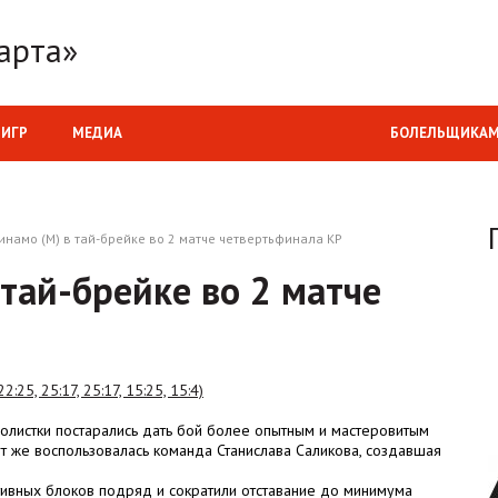
арта»
 ИГР
МЕДИА
БОЛЕЛЬЩИКА
инамо (М) в тай-брейке во 2 матче четвертьфинала КР
тай-брейке во 2 матче
25, 25:17, 25:17, 15:25, 15:4)
олистки постарались дать бой более опытным и мастеровитым
ут же воспользовалась команда Станислава Саликова, создавшая
тивных блоков подряд и сократили отставание до минимума