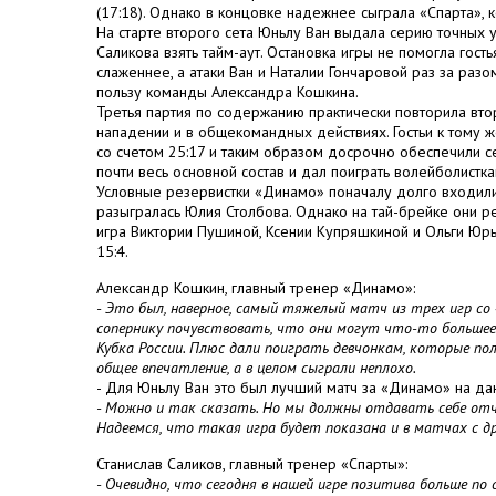
(17:18). Однако в концовке надежнее сыграла «Спарта», 
На старте второго сета Юньлу Ван выдала серию точных 
Саликова взять тайм-аут. Остановка игры не помогла гост
слаженнее, а атаки Ван и Наталии Гончаровой раз за разо
пользу команды Александра Кошкина.
Третья партия по содержанию практически повторила вто
нападении и в общекомандных действиях. Гостьи к тому ж
со счетом 25:17 и таким образом досрочно обеспечили 
почти весь основной состав и дал поиграть волейболистка
Условные резервистки «Динамо» поначалу долго входили в 
разыгралась Юлия Столбова. Однако на тай-брейке они р
игра Виктории Пушиной, Ксении Купряшкиной и Ольги Юр
15:4.
Александр Кошкин, главный тренер «Динамо»:
- Это был, наверное, самый тяжелый матч из трех игр со 
сопернику почувствовать, что они могут что-то большее
Кубка России. Плюс дали поиграть девчонкам, которые п
общее впечатление, а в целом сыграли неплохо.
- Для Юньлу Ван это был лучший матч за «Динамо» на д
- Можно и так сказать. Но мы должны отдавать себе отч
Надеемся, что такая игра будет показана и в матчах с др
Станислав Саликов, главный тренер «Спарты»:
- Очевидно, что сегодня в нашей игре позитива больше по