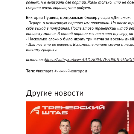
равных, мы выиграли две партии. Жаль только, что не до
сыграли очень хорошо, что радует.
Виктория Пушина, центральная блокирующая «Динамо»:
- Первую и четвертую партию мы провалили. Но после трет
себе выход в полуфинал. После этого тренерский штаб ре
концовку матча. В пятой партии мы показали ту игру, на
- Насколько сложно было играть три матча за восемь дне
- Для нас это не впервые. Вспомните начало сезона и нес
такому графику.
источник:
https://volley.ru/news/01JC2RRMJVV2D90TC46NBG
Теги:
#вкспарта #нижнийновгород
Другие новости