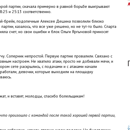
орой партии, сначала примерно в равной борьбе выигрывают
8:25 и 25:13 соответственно.
тай-брейк, подопечные Алексея Дешина позволили близко
партии, казалось, что все уже решено, но не тут-то было. Спарта
яла счет, но свои ошибки и блок Ольги Яргычовой приносят
тчу. Соперник непростой. Первую партию провалили. Связано с
ровным настроем. Не хватило атаки, просто не добивали мячи, и
тором сете раскрылись, с подачами и с атаками начали
 сработали, девочки, которые выходили на площадку
иваюсь.
жат, и вставят, молодцы, спасибо болельщикам!
, что произошло с командой после такой хорошей первой партии,