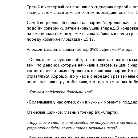
Третий и четвертый сет прошли по сценарию первой и вт
гости, а затем с разгромным счетом побеждают хозяйки. 1
Самой интригующей стала пятая партия. Уверенно начав 
подойти сопернику, затем вновь ушли вперед. В концовке 
на эмоциональном подъеме начала забивать и почти сравн
победу хозяйкам площадки - 15:12.
Алексей Дешин, главный тренер ЖВК «Динамо-Метар»:
-
Очень важная, нужная победа, готовились серьезно к ма
тем, что девочки, которые начинали в старте, вышли с не
соответственно такая неровность в концовке партии. Во в
справляться. Хорошо, что у нас в очередной раз замены
перестраивали игру, добавляли, это то, чего я от них доб
- Как вам поддержка болельщиков?
- Болельщики у нас супер, они в нужный момент и поддер
Станислав Саликов, главный тренер ВК «Спарта»:
-Пару слов о матче, что сегодня не получилось у команды
уверенной победы, почему такая неровная игра?