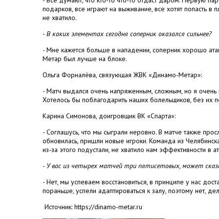
- Все думают, что кто-то что-то отдаст даром. Первую па
подарков, все играют на выживание, все хотят попасть в 
не хватило.
- В каких элементах сегодня соперник оказался сильнее?
- Мне кажется больше в нападении, соперник хорошо атако
Метар был лучше на блоке.
Ольга Форналёва, связующая ЖВК «Динамо-Метар»:
-
Матч выдался очень напряженным, сложным, но я очень 
Хотелось бы поблагодарить наших болельщиков, без их 
Карина Симонова, доигровщик ВК «Спарта»:
-
Соглашусь, что мы сыграли неровно. В матче также прос
обновилась, пришли новые игроки. Команда из Челябинска
из-за этого подустали, не хватило нам эффективности в ат
- У вас из четырех матчей три пятисетовых, может сказ
- Нет, мы успеваем восстановиться, в принципе у нас до
пораньше, успели адаптироваться к залу, поэтому нет, дел
Источник: https://dinamo-metar.ru