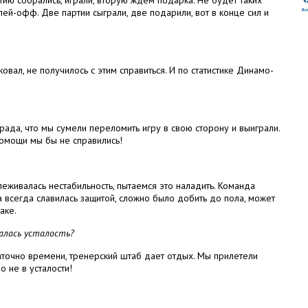
ртию собрались, играли, вторую ждем подарка. Не будет таких
плей-офф. Две партии сыграли, две подарили, вот в конце сил и
вал, не получилось с этим справиться. И по статистике Динамо-
рада, что мы сумели переломить игру в свою сторону и выиграли.
помощи мы бы не справились!
леживалась нестабильность, пытаемся это наладить. Команда
 всегда славилась защитой, сложно было добить до пола, может
аке.
алась усталость?
статочно времени, тренерский штаб дает отдых. Мы прилетели
о не в усталости!