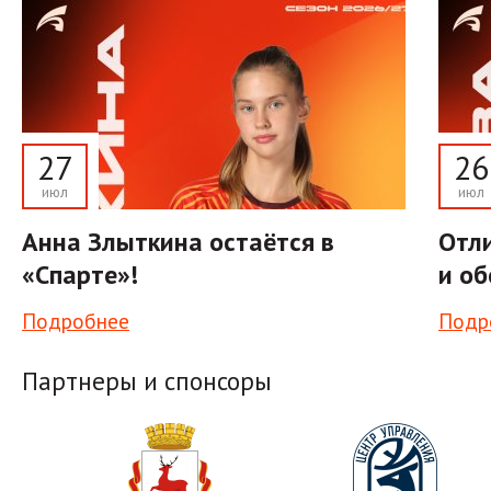
27
26
июл
июл
Анна Злыткина остаётся в
Отли
«Спарте»!
и об
Подробнее
Подр
Партнеры и спонсоры