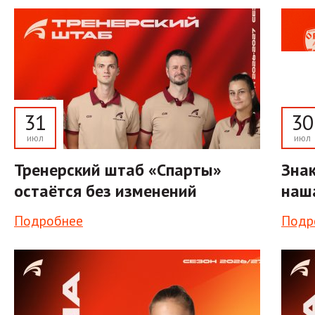
31
30
июл
июл
Тренерский штаб «Спарты»
Знак
остаётся без изменений
наш
Подробнее
Подр