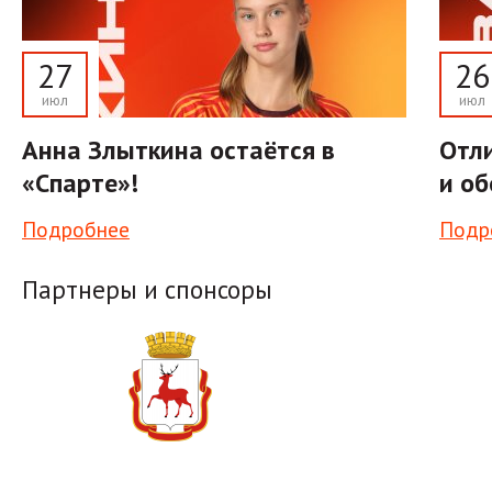
27
26
июл
июл
Анна Злыткина остаётся в
Отли
«Спарте»!
и об
Подробнее
Подр
Партнеры и спонсоры